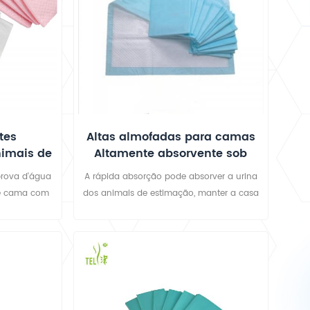
tes
Altas almofadas para camas
nimais de
Altamente absorvente sob
almofadas descartáveis ​​sob
prova d'água
A rápida absorção pode absorver a urina
almofadas
de cama com
dos animais de estimação, manter a casa
nto, bordas
e o jardim limpos e secos e prevenir o
 de hospital
mau cheiro. Superfície de não tecido
 de cão ou
macia e respirável, permite que o fluido
ento
passe rapidamente, mantendo a superfície
seca e confortável.