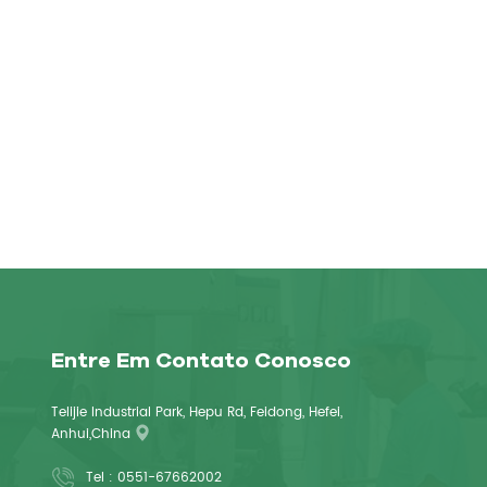
Entre Em Contato Conosco
Telijie Industrial Park, Hepu Rd, Feidong, Hefei,
Anhui,China
Tel :
0551-67662002