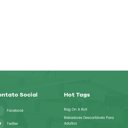
ntato Social
Hot Tags
Rag On A Roll
Facebook
Babadores Descartáveis ​​para
Adultos
Twitter