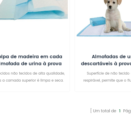
olpa de madeira em cada
Almofadas de u
lmofada de urina à prova
descartáveis ​​à pro
d'água sob a almofada
de alta absorção
ecidos não tecidos de alta qualidade,
Superfície de não tecido
cachorros
s a camada superior é limpa e seca.
respirável, permite que o f
do de algodão com toque macio 2. O
rapidamente, mantém a super
me inferior é um filme de fundição de
confortável
xo de alta qualidade, nunca vazando
a. Previne com eficácia a sujeira da
Um total de
1
Pág
roupa devido ao derramamento e
etração de líquido e mantém o local
 e limpo 3. Capaz de absorver urina e