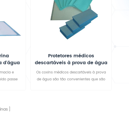
rina
Protetores médicos
va d'água
descartáveis ​​à prova de água
 para
 macia e
Os coxins médicos descartáveis ​​à prova
luido passe
de água são tão convenientes que são
fície seca e
amplamente utilizados para - operações
no hospital - exame ginecológico - cuidar
da maternidade. Também é muito popular
entre pacientes paralisados ​​e pessoas
inas
com gatismo