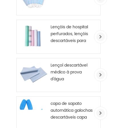
Lençóis de hospital
perfurados, lençóis
descartáveis ​​para
mesa de exame, rolo
revestido de PE
Lençol descartável
médico à prova
d'água
capa de sapato
automática galochas
descartáveis ​​capa
de sapato