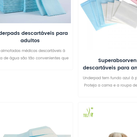
erpads descartáveis ​​para
adultos
 almofadas médicas descartáveis ​​à
a de água são tão convenientes que
Superabsorven
são amplamente utilizadas para -
descartáveis ​​para a
operações em hospitais - exames
estimação
Underpad tem fundo azul à 
cológicos - cuidados de maternidade.
Proteja a cama e a roupa 
ém é muito popular entre pacientes
almofadas azuis Sem vazame
aralisados ​​e pessoas com gatismo
seladas, assim como mandris
Use também como almofada
almofada de treinam