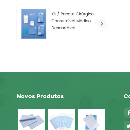
antiderrapante não
tecido
Kit / Pacote Cirúrgico
Consumível Médico
Descartável
Novos Produtos
Co