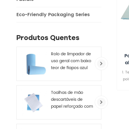
Eco-Friendly Packaging Series
Produtos Quentes
Rolo de limpador de
P
uso geral com baixo
a
teor de fiapos azul
1. T
245 mm X 70 m
poi
Teci
Toalhas de mão
fil
descartáveis ​​de
flu
papel reforçado com
águ
reforço médico de 4
camadas
pen
seco