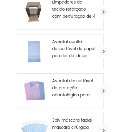
Limpadores de
outr
tecido reforçado
a ma
com perfuração de 4
camadas
Avental adulto
descartável de papel
para lar de idosos
Avental descartável
de proteção
odontológica para
paciente
3ply máscara facial
máscara cirúrgica