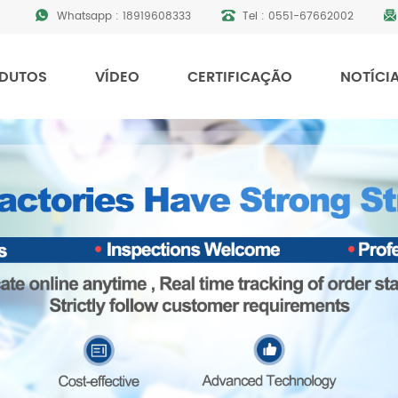
Whatsapp :
18919608333
Tel :
0551-67662002
DUTOS
VÍDEO
CERTIFICAÇÃO
NOTÍCI