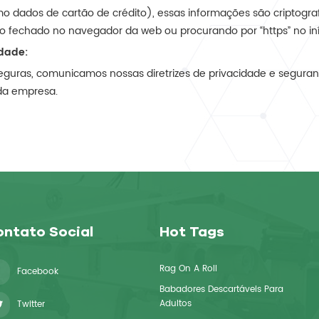
 dados de cartão de crédito), essas informações são criptogra
do fechado no navegador da web ou procurando por “https” no in
dade:
guras, comunicamos nossas diretrizes de privacidade e seguranç
da empresa.
ntato Social
Hot Tags
Rag On A Roll
Facebook
Babadores Descartáveis ​​para
Adultos
Twitter