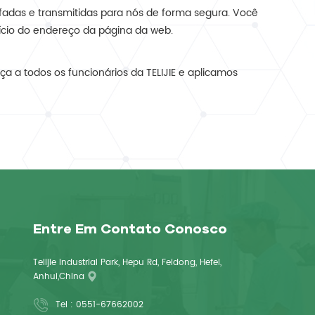
fadas e transmitidas para nós de forma segura. Você
ício do endereço da página da web.
a a todos os funcionários da TELIJIE e aplicamos
Entre Em Contato Conosco
Telijie Industrial Park, Hepu Rd, Feidong, Hefei,
Anhui,China
Tel :
0551-67662002