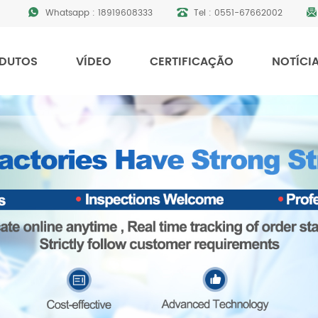
Whatsapp :
18919608333
Tel :
0551-67662002
DUTOS
VÍDEO
CERTIFICAÇÃO
NOTÍCI