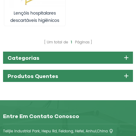
Lençóis hospitalares
descartáveis ​​higiênicos
não tecidos
Um total de
1
Páginas
Categorias
Produtos Quentes
Entre Em Contato Conosco
Telijie Industrial Park, Hepu Rd, Feidong, Hefei, Anhui,China