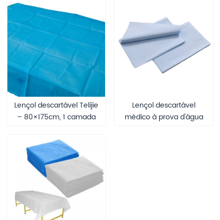
Lençol descartável Telijie
Lençol descartável
– 80×175cm, 1 camada
médico à prova d'água
de papel + filme PE