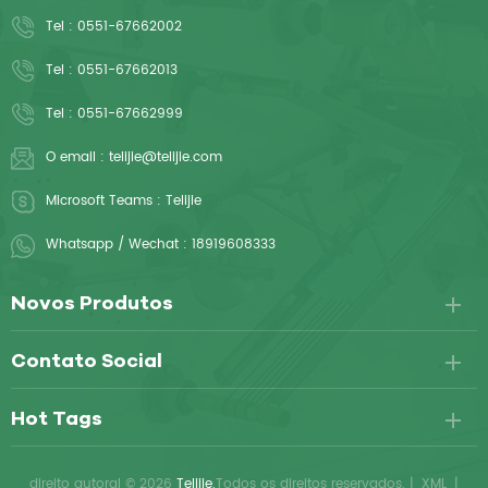
Tel :
0551-67662002
Tel :
0551-67662013
Tel :
0551-67662999
O email :
telijie@telijie.com
Microsoft Teams :
Telijie
Whatsapp / Wechat :
18919608333
Novos Produtos
Contato Social
Hot Tags
direito autoral © 2026
Telijie.
Todos os direitos reservados.
|
XML
|