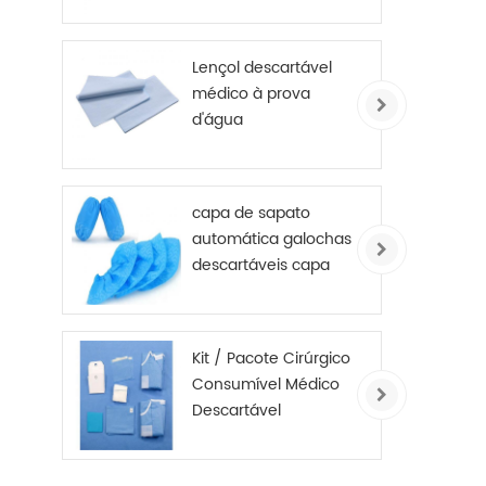
mesa de exame, rolo
revestido de PE
Lençol descartável
médico à prova
d'água
capa de sapato
automática galochas
descartáveis ​​capa
de sapato
antiderrapante não
tecido
Kit / Pacote Cirúrgico
Consumível Médico
Descartável