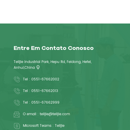
Entre Em Contato Conosco
Telijie Industrial Park, Hepu Rd, Feidong, Hefei,
Anhui,China
Tel :
0551-67662002
Tel :
0551-67662013
Tel :
0551-67662999
O email :
telijie@telijie.com
Microsoft Teams :
Telijie