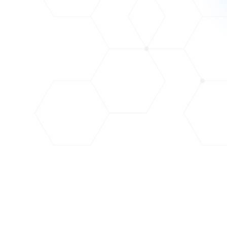
 rápidos e
 30x35cm,
isponível.