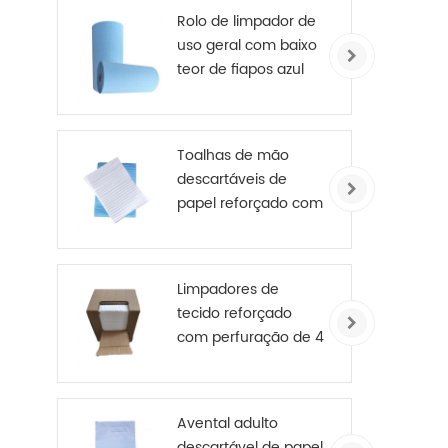
Rolo de limpador de
uso geral com baixo
teor de fiapos azul
245 mm X 70 m
Toalhas de mão
descartáveis ​​de
papel reforçado com
reforço médico de 4
camadas
Limpadores de
tecido reforçado
com perfuração de 4
camadas
Avental adulto
descartável de papel