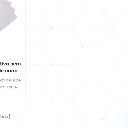
tiva sem
de carro
eito de papel
 de 3 ou 4
 dentro para
d, não tecido
s toalhas são
as lly sem
inas
abalhos de