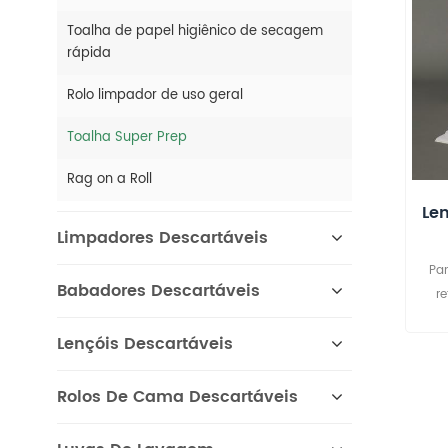
Toalha de papel higiênico de secagem
rápida
Rolo limpador de uso geral
Toalha Super Prep
Rag on a Roll
Le
Limpadores Descartáveis
i
Pa
Babadores Descartáveis
r
ind
Lençóis Descartáveis
aind
pan
es
Rolos De Cama Descartáveis
Nos
a