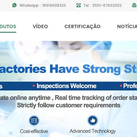
Whatsapp :
18919608333
Tel :
0551-67662002
DUTOS
VÍDEO
CERTIFICAÇÃO
NOTÍCI