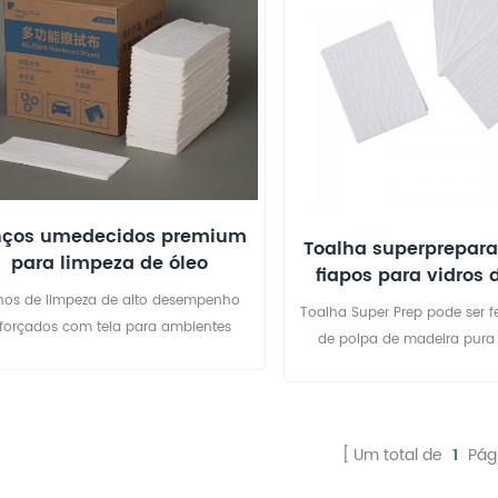
nços umedecidos premium
Toalha superprepara
para limpeza de óleo
fiapos para vidros 
ndustrial, sem fiapos, para
nos de limpeza de alto desempenho
uso pesado.
Toalha Super Prep pode ser f
eforçados com tela para ambientes
de polpa de madeira pura
ustriais exigentes. Se a sua empresa
camadas com fio de algodão
a utiliza toalhas de papel comuns ou
r reforço ou não tecido airlai
os sujos para a limpeza de gordura,
de celulose de madeira. Esta
tá na hora de modernizar o sistema.
muito absorventes e prátic
Um total de
1
Pág
sos lenços de limpeza industriais de
fiapos, fazendo você r tr
lta resistência são projetados para