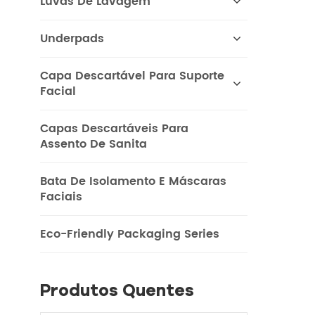
Luvas De Lavagem
integ
Underpads
i
des
Capa Descartável Para Suporte
lenç
Facial
Capas Descartáveis ​​para
al
Assento De Sanita
de
Bata De Isolamento E Máscaras
Faciais
óleo
res
Eco-Friendly Packaging Series
torn
se
Produtos Quentes