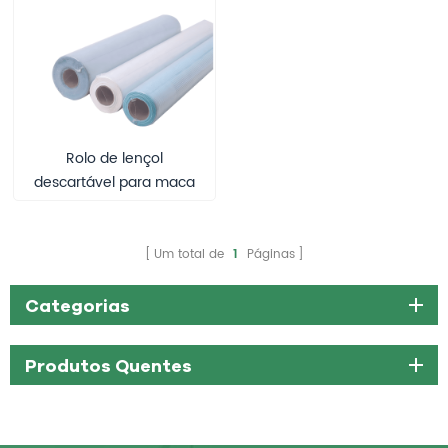
Rolo de lençol
descartável para maca
de exame, classe I
ISO13485, em PP+PE
impermeável para uso
Um total de
1
Páginas
clínico e diagnóstico.
Categorias
Produtos Quentes