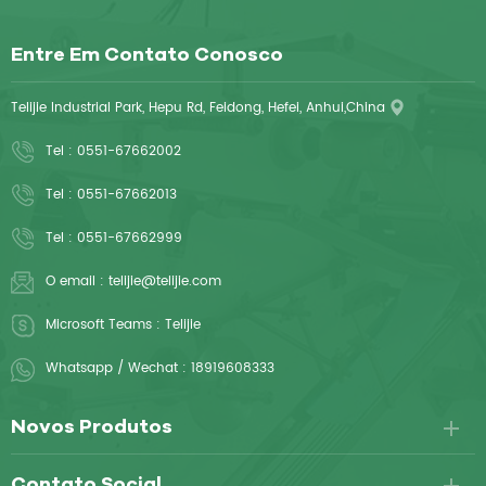
Entre Em Contato Conosco
Telijie Industrial Park, Hepu Rd, Feidong, Hefei, Anhui,China
Tel :
0551-67662002
Tel :
0551-67662013
Tel :
0551-67662999
O email :
telijie@telijie.com
Microsoft Teams :
Telijie
Whatsapp / Wechat :
18919608333
Novos Produtos
Contato Social