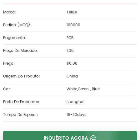
Marca:
Telijie
Pedido (MOQ):
100000
Pagamento:
FOB
Preço De Mercado:
1.05
Preço:
$0.08
Origem Do Produto:
China
Cor:
White,Green , Blue
Porto De Embarque:
shanghai
Tempo De Espera：
15-20days
INQUÉRITO AGORA