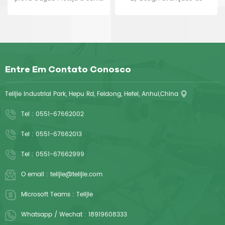
e a roupa de cama com
multicamadas 3) Absorve até
almofadas azuis Sem
400% a mais do que as
vazamento, bordas seladas,
almofadas padrão 4) Perfeito
assim como mandris de
para filhotes domésticos e
hospital Use também como
ficar em casa 5) Bordas
Entre Em Contato Conosco
almofada de cão ou
seladas e suporte à prova de
almofada de treinamento
vazamento protegem os pisos
Telijie Industrial Park, Hepu Rd, Feidong, Hefei, Anhui,China
da umidade 6) Higiênico,
reduz ou elimina o
Tel :
0551-67662002
rastreamento de animais de
estimação nos pisos de sua
Tel :
0551-67662013
casa 7) A seiva e o
Tel :
0551-67662999
bicarbonato de sódio
embutidos ajudam a reduzir o
O email :
telijie@telijie.com
odor e proporcionam grande
absorção
Microsoft Teams :
Telijie
Whatsapp / Wechat :
18919608333