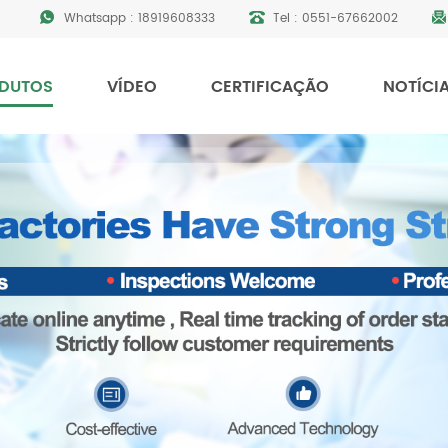
Whatsapp :
18919608333
Tel :
0551-67662002
DUTOS
VÍDEO
CERTIFICAÇÃO
NOTÍCI