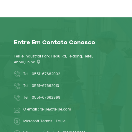
Entre Em Contato Conosco
Telijie Industrial Park, Hepu Rd, Feidong, Hefei,
Anhui,China
Tel :
0551-67662002
Tel :
0551-67662013
Tel :
0551-67662999
O email :
telijie@telijie.com
Microsoft Teams :
Telijie