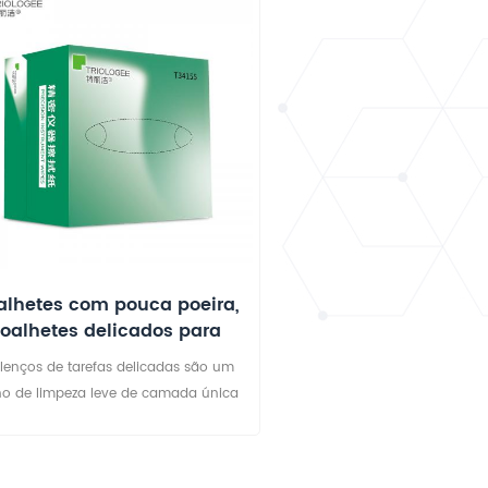
alhetes com pouca poeira,
toalhetes delicados para
tarefas, papel airlaid
 lenços de tarefas delicadas são um
o de limpeza leve de camada única
e pode lidar com uma variedade de
arefas delicadas. Limpa facilmente
líquidos e poeira. A dispensação