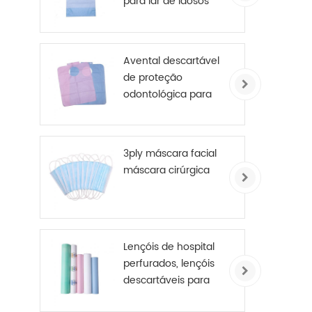
para lar de idosos
Avental descartável
de proteção
odontológica para
paciente
3ply máscara facial
máscara cirúrgica
Lençóis de hospital
perfurados, lençóis
descartáveis ​​para
mesa de exame, rolo