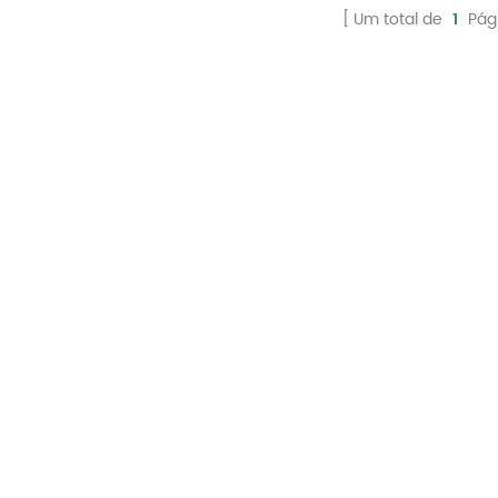
iestática reduz o fiapo e a descarga
Um total de
1
Pág
eletrostática e controla o uso. A
portabilidade reduz o desperdício.
Dispensação por vez.