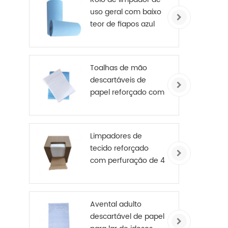
uso geral com baixo
teor de fiapos azul
245 mm X 70 m
Toalhas de mão
descartáveis ​​de
papel reforçado com
reforço médico de 4
camadas
Limpadores de
tecido reforçado
com perfuração de 4
camadas
Avental adulto
descartável de papel