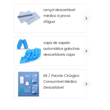
revestido de PE
Lençol descartável
médico à prova
d'água
capa de sapato
automática galochas
descartáveis ​​capa
de sapato
antiderrapante não
tecido
Kit / Pacote Cirúrgico
Consumível Médico
Descartável