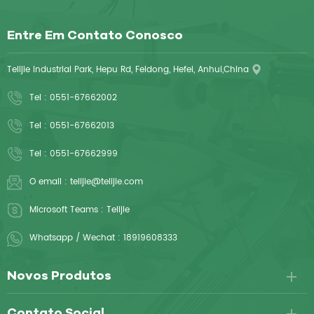
Entre Em Contato Conosco
Telijie Industrial Park, Hepu Rd, Feidong, Hefei, Anhui,China
Tel :
0551-67662002
Tel :
0551-67662013
Tel :
0551-67662999
O email :
telijie@telijie.com
Microsoft Teams :
Telijie
Whatsapp / Wechat :
18919608333
Novos Produtos
Contato Social