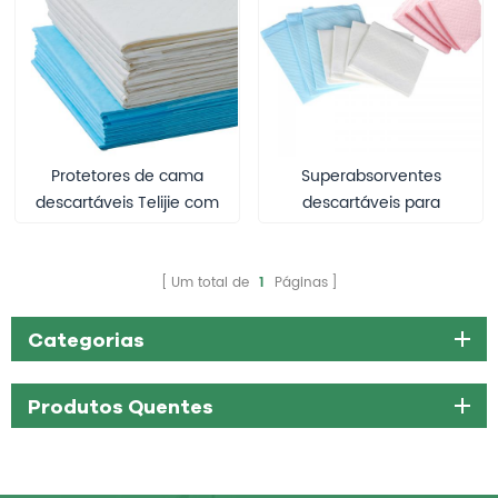
Protetores de cama
Superabsorventes
descartáveis Telijie com
descartáveis ​​para
núcleo absorvente de
animais de estimação
polímero SAP – 60×90cm
Um total de
1
Páginas
Categorias
Produtos Quentes