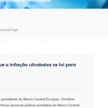
Três Governadores Do Banco Central Expressam Que A Inflação Ultrabaixa Se Foi Para Sempre
 a inflação ultrabaixa se foi para
a presidente do Banco Central Europeu, Christine
 fórum anual de política monetária do Banco Central