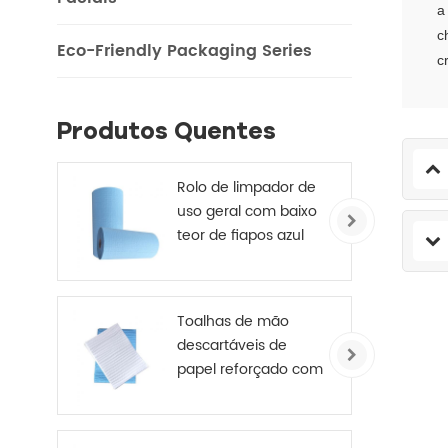
a
c
Eco-Friendly Packaging Series
c
Produtos Quentes
Rolo de limpador de
uso geral com baixo
teor de fiapos azul
245 mm X 70 m
Toalhas de mão
descartáveis ​​de
papel reforçado com
reforço médico de 4
camadas