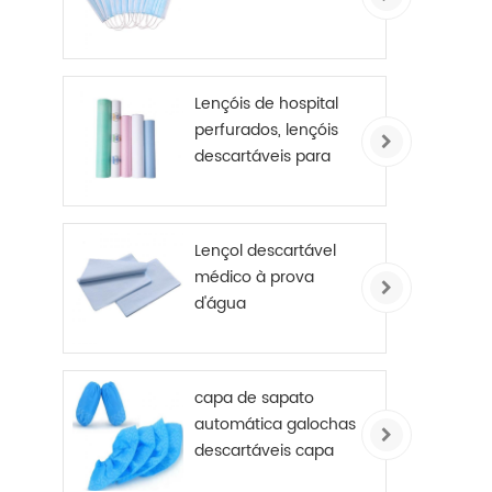
Lençóis de hospital
perfurados, lençóis
descartáveis ​​para
mesa de exame, rolo
revestido de PE
Lençol descartável
médico à prova
d'água
capa de sapato
automática galochas
descartáveis ​​capa
de sapato