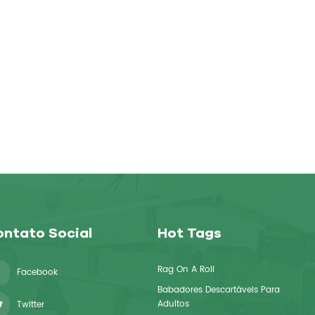
ntato Social
Hot Tags
Rag On A Roll
Facebook
Babadores Descartáveis ​​para
Adultos
Twitter