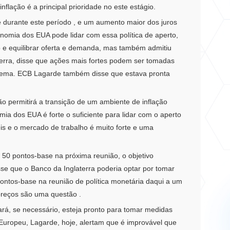
lação é a principal prioridade no este estágio.
e
durante este período
, e um aumento maior dos juros
onomia dos EUA pode lidar com
essa
política de aperto,
o e equilibrar oferta e demanda, mas também admitiu
terra, disse que ações mais fortes podem ser tomadas
lema.
ECB Lagarde também disse que estava pronta
 permitirá a transição de um ambiente de inflação
mia dos EUA é forte o suficiente para lidar com o aperto
s ​​e o mercado de trabalho é muito forte e uma
 50 pontos-base na próxima reunião, o objetivo
se que o Banco da Inglaterra poderia optar por tomar
pontos-base na reunião de política monetária daqui a um
preços são uma questão .
ará, se necessário, esteja pronto para tomar medidas
Europeu, Lagarde, hoje, alertam que é improvável que