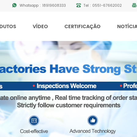
Whatsapp :
18919608333
Tel :
0551-67662002
DUTOS
VÍDEO
CERTIFICAÇÃO
NOTÍCI