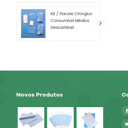
antiderrapante não
tecido
Kit / Pacote Cirúrgico
Consumível Médico
Descartável
Novos Produtos
Co