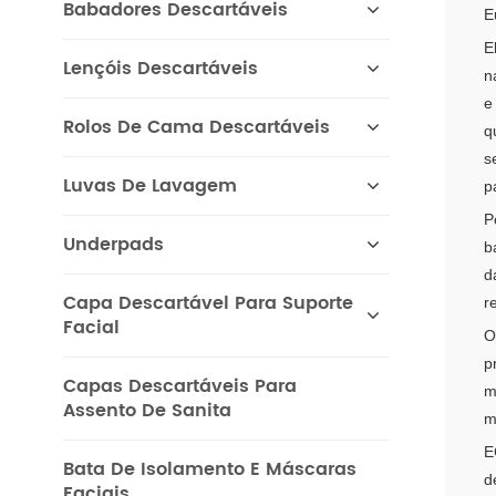
Babadores Descartáveis
E
E
Lençóis Descartáveis
n
e
Rolos De Cama Descartáveis
q
s
Luvas De Lavagem
p
P
Underpads
b
d
Capa Descartável Para Suporte
r
Facial
O
p
Capas Descartáveis ​​para
m
Assento De Sanita
m
E
Bata De Isolamento E Máscaras
d
Faciais