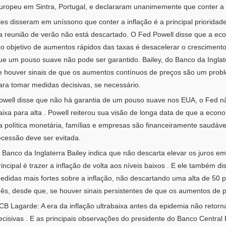
uropeu em Sintra, Portugal, e declararam unanimemente que conter a inf
les
disseram em uníssono que conter a inflação é a principal prioridad
a reunião de verão não está descartado.
O Fed Powell disse que a ec
 o objetivo de aumentos rápidos
das taxas é desacelerar o cresciment
ue um pouso suave não pode ser garantido.
Bailey, do Banco da Ingla
e houver sinais de que os aumentos contínuos de preços são um prob
ara tomar medidas decisivas, se necessário.
owell
disse que
não há garantia de um pouso suave nos EUA, o Fed não
aixa para alta
.
Powell reiterou sua visão de longa data de que a econo
a política monetária, famílias e empresas são financeiramente saudávei
ecessão deve ser evitada.
 Banco da Inglaterra Bailey
indica que
não descarta elevar os juros em
rincipal é trazer a inflação de volta aos níveis baixos
.
E ele
também dis
edidas
mais fortes
sobre a inflação, não descartando uma alta de 50 
ês, desde que, se houver sinais persistentes de que os aumentos de 
CB Lagarde: A era da inflação ultrabaixa antes da epidemia não retorn
ecisivas
. E as
principais observações
do
presidente do Banco Central 