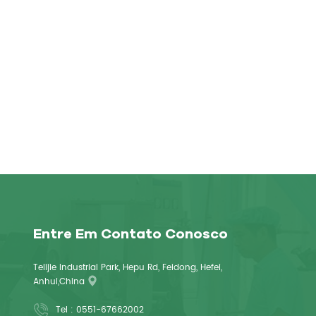
Entre Em Contato Conosco
Telijie Industrial Park, Hepu Rd, Feidong, Hefei,
Anhui,China
Tel :
0551-67662002