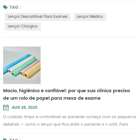
diferença. Projetadas para conveniência de uso único, essas folhas
TAG :
protegem as macas de exame e tratamento contra contaminação, ao
Lençol Descartável Para Exames
Lençol Médico
mesmo tempo em que oferecem uma superfície macia e respirável
Lençol Cirúrgico
que os...
Macio, higiênico e confiável: por que sua clínica precisa
de um rolo de papel para mesa de exame
AUG 26, 2025
O cuidado limpo e confortável ao paciente começa com os pequenos
detalhes — como o lençol que fica entre o paciente e o sofá. Para
clínicas, centros de fisioterapia e salões de beleza que prezam pela
higiene e profissionalismo, o rolo de papel certo faz uma diferença