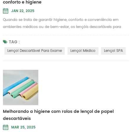
conforto e higiene
JAN 22, 2025
Quando se trata de garantir higiene, conforto e conveniência em
ambientes médicos ou de bem-estar, os lençóis descartáveis ​​para
exames tornaram-se indispensáveis. Esses lençóis, elaborados para
atender aos mais altos padrões de qualidade e praticidade, s、o
TAG :
amplamente utilizados em hospitais, clínicas, salões de beleza e até
Lençol Descartável Para Exame
Lençol Médico
Lençol SPA
mesmo em ambientes de atendimento domiciliar. Com ênfase na
limpeza, fac...
Melhorando a higiene com rolos de lençol de papel
descartáveis
MAR 25, 2025