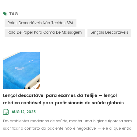
certos faz toda a diferença. Rolos descartáveis não tecidos SPA
oferecem uma barreira macia e durável que mantém suas mesas de
TAG :
massagem e camas de tratamento impecavelmente limpas entre os
Rolos Descartáveis Não Tecidos SPA
clientes. Projetados para spas, salões de beleza e consultórios
Rolo De Papel Para Cama De Massagem
Lençóis Descartáveis
médicos, esses rol...
Lençol descartável para exames da Telijie — lençol
médico confiável para profissionais de saúde globais
AUG 12, 2025
Em ambientes modernos de saúde, manter uma higiene rigorosa sem
sacrificar o conforto do paciente não é negociável — e é aí que entra
um produto de alta qualidade. Lençol descartável para exames faz a