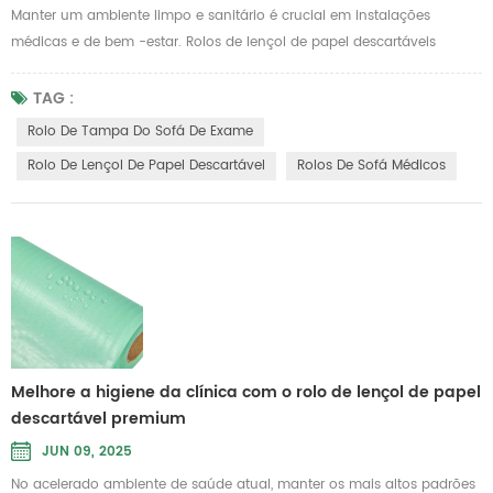
Manter um ambiente limpo e sanitário é crucial em instalações
médicas e de bem -estar. Rolos de lençol de papel descartáveis
Ofereça uma solução prática para garantir o conforto do paciente,
evitando a contaminação cruzada. Projetados para uso único, esses
TAG :
rolos de lençóis ajudam a manter altos padrões de higiene em
Rolo De Tampa Do Sofá De Exame
hospitais, clínicas, centros de massagem e salões de beleza. Feito de
Rolo De Lençol De Papel Descartável
Rolos De Sofá Médicos
uma combinaç...
Melhore a higiene da clínica com o rolo de lençol de papel
descartável premium
JUN 09, 2025
No acelerado ambiente de saúde atual, manter os mais altos padrões