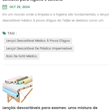
OCT 29, 2024
Em um mundo onde a limpeza e a higiene são fundamentais, o lençol
descartável médico à prova d'água da Telijie se destaca como um
produto essencial para vários setores, incluindo salões de beleza,
hospitais e hotéis. Projetado para aplicações descartáveis, este lençol
TAG :
combina praticidade com conforto, garantindo uma experiência
Lençol Descartável Médico À Prova D'água
segura e agradável aos usuários. Principais recursos 1.Proteção à
Lençol Descartável De Plástico Impermeável
prov...
Rolo De Sofá Médico
Lençóis descartáveis ​​para exames: uma mistura de