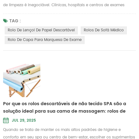
de limpeza é inegociável. Clínicas, hospitais e centros de exames
contam com soluções práticas que garantem o conforto do paciente
e minimizam o risco de contaminação. Uma dessas soluções que vem
TAG :
ganhando popularidade é a Rolo de lençol de papel descartável .
Rolo De Lençol De Papel Descartável
Rolos De Sofá Médico
Projetado para uso único, este produto versátil fornece uma barreira
Rolo De Capa Para Marquesa De Exame
higi...
Por que os rolos descartáveis de não tecido SPA são a
solução ideal para sua cama de massagem: rolos de
papel e lençóis descartáveis
JUL 29, 2025
Quando se trata de manter os mais altos padrões de higiene e
conforto em seu spa ou centro de bem-estar, escolher os suprimentos