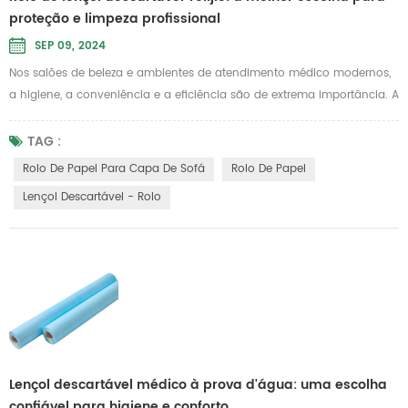
proteção e limpeza profissional
SEP 09, 2024
Nos salões de beleza e ambientes de atendimento médico modernos,
a higiene, a conveniência e a eficiência são de extrema importância. A
Telijie está comprometida em fornecer soluções de cuidados de alto
padrão, e nosso rolo de lençol descartável é projetado
TAG :
especificamente para atender a essas necessidades. É ideal para uso
Rolo De Papel Para Capa De Sofá
Rolo De Papel
em cenários de beleza, massagens e exames médicos onde a limpeza
Lençol Descartável - Rolo
é uma pri...
Lençol descartável médico à prova d'água: uma escolha
confiável para higiene e conforto