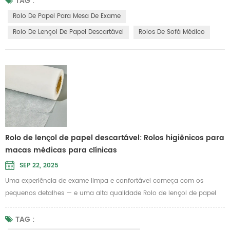
TAG :
mensurável na confiança do paciente e no controle de infecções. Um
Rolo De Papel Para Mesa De Exame
produto de alta qualidade Rolo de papel para mesa de exame
Rolo De Lençol De Papel Descartável
Rolos De Sofá Médico
proteg...
Rolo de lençol de papel descartável: Rolos higiênicos para
macas médicas para clínicas
SEP 22, 2025
Uma experiência de exame limpa e confortável começa com os
pequenos detalhes — e uma alta qualidade Rolo de lençol de papel
descartável faz uma grande diferença. Clínicas, spas e equipes móveis
de saúde contam com lençóis descartáveis para manter a higiene
TAG :