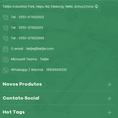
Telijie Industrial Park, Hepu Rd, Feidong, Hefei, Anhui,China
Tel :
0551-67662002
Tel :
0551-67662013
Tel :
0551-67662999
O email :
telijie@telijie.com
Microsoft Teams :
Telijie
Whatsapp / Wechat :
18919608333
Novos Produtos
Contato Social
Hot Tags