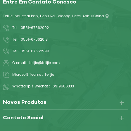
Entre Em Contato Conosco
Telijie Industrial Park, Hepu Rd, Feidong, Hefei, Anhui,China
Tel :
0551-67662002
Tel :
0551-67662013
Tel :
0551-67662999
O email :
telijie@telijie.com
Microsoft Teams :
Telijie
Whatsapp / Wechat :
18919608333
Novos Produtos
Contato Social